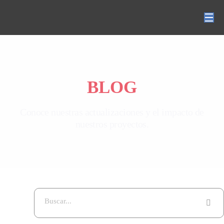
Conócenos
Proyectos
Súmate
BLOG
Noticias
Conoce nuestras actualizaciones y el impacto de
nuestros proyectos.